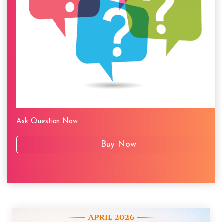
Ask Question Now
Buy Now